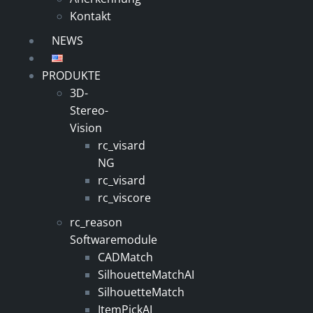
Kontakt
NEWS
PRODUKTE
3D-
Stereo-
Vision
rc_visard
NG
rc_visard
rc_viscore
rc_reason
Softwaremodule
CADMatch
SilhouetteMatchAI
SilhouetteMatch
ItemPickAI