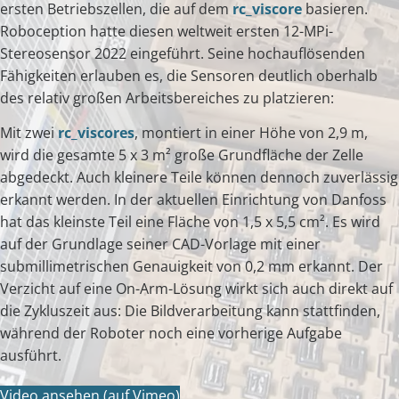
ersten Betriebszellen, die auf dem
rc_viscore
basieren.
Roboception hatte diesen weltweit ersten 12-MPi-
Stereosensor 2022 eingeführt. Seine hochauflösenden
Fähigkeiten erlauben es, die Sensoren deutlich oberhalb
des relativ großen Arbeitsbereiches zu platzieren:
Mit zwei
rc_viscores
, montiert in einer Höhe von 2,9 m,
wird die gesamte 5 x 3 m² große Grundfläche der Zelle
abgedeckt. Auch kleinere Teile können dennoch zuverlässig
erkannt werden. In der aktuellen Einrichtung von Danfoss
hat das kleinste Teil eine Fläche von 1,5 x 5,5 cm². Es wird
auf der Grundlage seiner CAD-Vorlage mit einer
submillimetrischen Genauigkeit von 0,2 mm erkannt. Der
Verzicht auf eine On-Arm-Lösung wirkt sich auch direkt auf
die Zykluszeit aus: Die Bildverarbeitung kann stattfinden,
während der Roboter noch eine vorherige Aufgabe
ausführt.
Video ansehen (auf Vimeo)