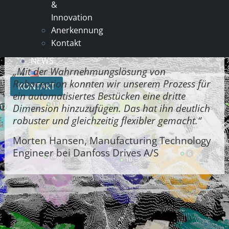
&
Innovation
Anerkennung
Kontakt
NEWS
„Mit der Wahrnehmungslösung von
Roboception konnten wir unserem Prozess für
KONTAKT
ein automatisiertes Bestücken eine dritte
Dimension hinzuzufügen. Das hat ihn deutlich
robuster und gleichzeitig flexibler gemacht.“
Morten Hansen, Manufacturing Technology
Engineer bei Danfoss Drives A/S