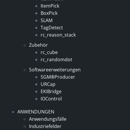
ItemPick
BoxPick
SLAM
TagDetect
rc_reason_stack
Zubehör
rc_cube
rc_randomdot
Softwareerweiterungen
SGM®Producer
URCap
EKIBridge
IOControl
ANWENDUNGEN
Anwendungsfälle
Industriefelder