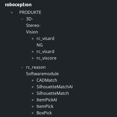
Zum
Inhalt
PRODUKTE
springen
3D-
Stereo-
Vision
rc_visard
NG
rc_visard
rc_viscore
rc_reason
Softwaremodule
CADMatch
SilhouetteMatchAI
SilhouetteMatch
ItemPickAI
ItemPick
BoxPick