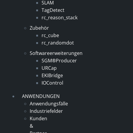
SLAM
TagDetect
rc_reason_stack
Zubehör
rc_cube
rc_randomdot
Softwareerweiterungen
SGM®Producer
URCap
EKIBridge
IOControl
ANWENDUNGEN
Anwendungsfälle
Industriefelder
Kunden
&