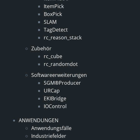
ItemPick
BoxPick
SLAM
TagDetect
rc_reason_stack
Zubehör
rc_cube
rc_randomdot
Softwareerweiterungen
SGM®Producer
URCap
EKIBridge
IOControl
ANWENDUNGEN
Anwendungsfälle
Industriefelder