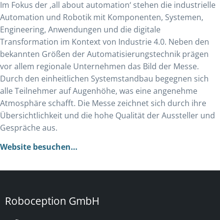
Im Fokus der ‚all about automation‘ stehen die industrielle
Automation und Robotik mit Komponenten, Systemen,
Engineering, Anwendungen und die digitale
Transformation im Kontext von Industrie 4.0. Neben den
bekannten Größen der Automatisierungstechnik prägen
vor allem regionale Unternehmen das Bild der Messe.
Durch den einheitlichen Systemstandbau begegnen sich
alle Teilnehmer auf Augenhöhe, was eine angenehme
Atmosphäre schafft. Die Messe zeichnet sich durch ihre
Übersichtlichkeit und die hohe Qualität der Aussteller und
Gespräche aus.
Website besuchen…
Roboception GmbH