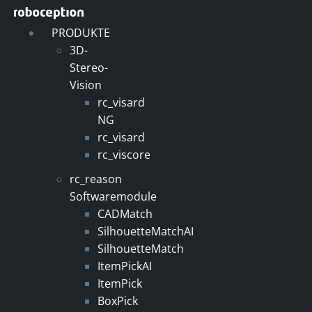
Zum
Inhalt
PRODUKTE
springen
3D-
Stereo-
Vision
rc_visard
NG
rc_visard
rc_viscore
rc_reason
Softwaremodule
CADMatch
SilhouetteMatchAI
SilhouetteMatch
ItemPickAI
ItemPick
BoxPick