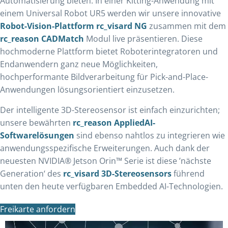
Automatisierung bieten: In einer Kitting-Anwendung mit
einem Universal Robot UR5 werden wir unsere innovative
Robot-Vision-Plattform rc_visard NG
zusammen mit dem
rc_reason CADMatch
Modul live präsentieren. Diese
hochmoderne Plattform bietet Roboterintegratoren und
Endanwendern ganz neue Möglichkeiten,
hochperformante Bildverarbeitung für Pick-and-Place-
Anwendungen lösungsorientiert einzusetzen.
Der intelligente 3D-Stereosensor ist einfach einzurichten;
unsere bewährten
rc_reason AppliedAI-
Softwarelösungen
sind ebenso nahtlos zu integrieren wie
anwendungsspezifische Erweiterungen. Auch dank der
neuesten NVIDIA® Jetson Orin™ Serie ist diese ’nächste
Generation‘ des
rc_visard 3D-Stereosensors
führend
unten den heute verfügbaren Embedded AI-Technologien.
Freikarte anfordern