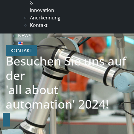
&
Innovation
Anerkennung
Kontakt
NEWS
KONTAKT
Besuchen Sie uns auf
der
'all about
automation' 2024!