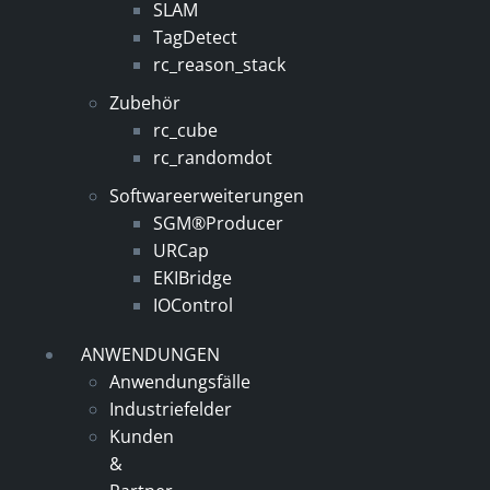
SLAM
TagDetect
rc_reason_stack
Zubehör
rc_cube
rc_randomdot
Softwareerweiterungen
SGM®Producer
URCap
EKIBridge
IOControl
ANWENDUNGEN
Anwendungsfälle
Industriefelder
Kunden
&