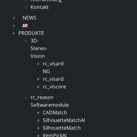
Kontakt
NEWS
PRODUKTE
3D-
Stereo-
Vision
rc_visard
NG
rc_visard
rc_viscore
rc_reason
Softwaremodule
CADMatch
SilhouetteMatchAI
SilhouetteMatch
ItemPickAI