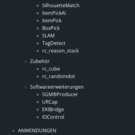
SilhouetteMatch
ItemPickAI
ItemPick
BoxPick
SLAM
TagDetect
rc_reason_stack
Zubehör
rc_cube
rc_randomdot
Softwareerweiterungen
SGM®Producer
URCap
EKIBridge
IOControl
ANWENDUNGEN