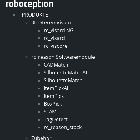
Zum
Inhalt
PRODUKTE
springen
3D-Stereo-Vision
rc_visard NG
rc_visard
rc_viscore
rc_reason Softwaremodule
CADMatch
SilhouetteMatchAI
SilhouetteMatch
ItemPickAI
ItemPick
BoxPick
SLAM
TagDetect
rc_reason_stack
Zubehör